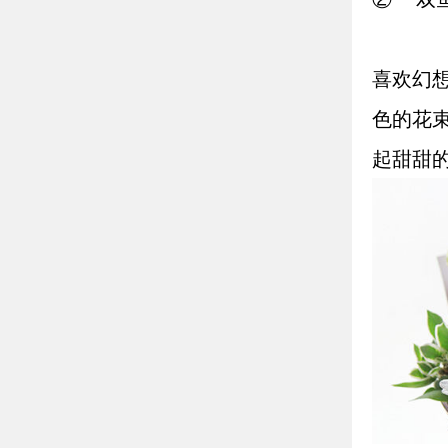
喜欢幻
色的花
起甜甜