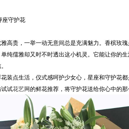
枰座守护花
优雅高贵，一举一动无意间总是充满魅力。香槟玫瑰
，单纯儒雅却又时不时透出这小机灵。它能让你的生
信。
鲜花装点生活，仪式感呵护少女心，星座和守护花都
妨试试
花艺网
的鲜花推荐，将守护花送给你心中的那个