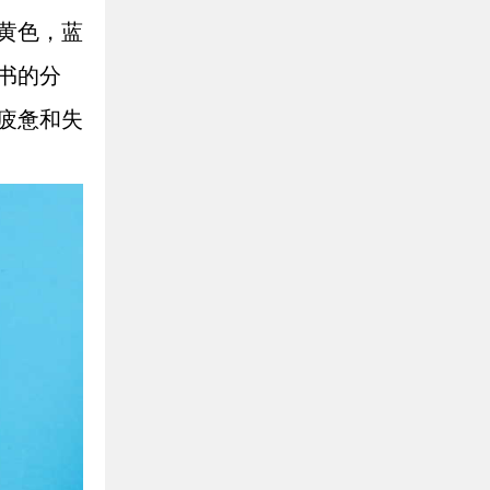
黄色，蓝
书的分
疲惫和失