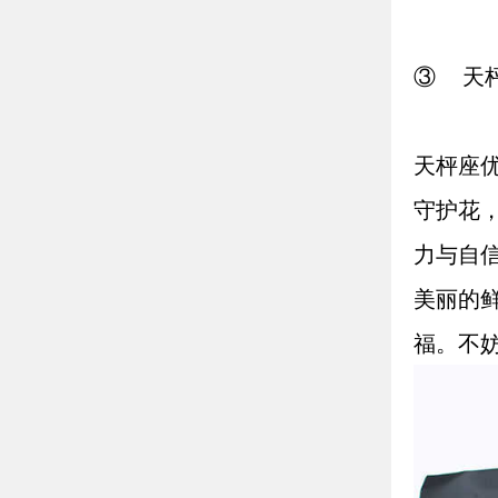
③ 天
天枰座
守护花
力与自
美丽的
福。不