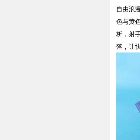
自由浪
色与黄
析，射
落，让