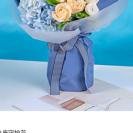
鱼座守护花