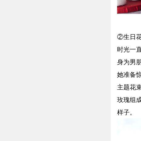
②生日
时光一
身为男
她准备
主题花
玫瑰组
样子。