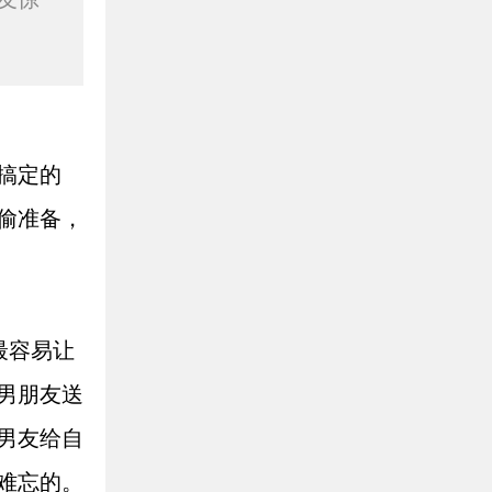
搞定的
偷准备，
最容易让
男朋友送
男友给自
难忘的。