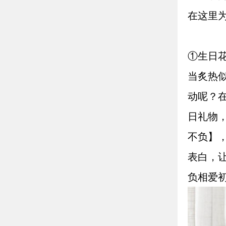
在这里
①生日
当炙热
动呢？
日礼物
不负】
表白，
负相爱