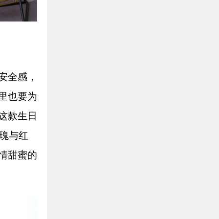
安全感，
里也要为
这款生日
瑰与红
情甜蜜的