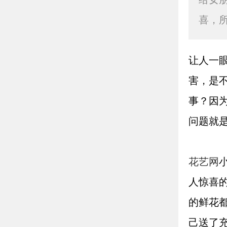
喜，
让人一
害，是
事？因
问题就
花艺网
人惊喜
的鲜花
己送了